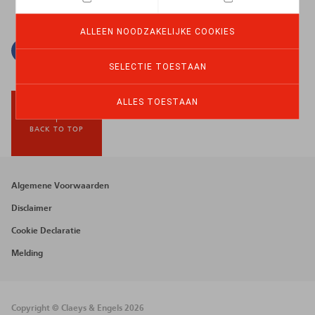
ALLEEN NOODZAKELIJKE COOKIES
Facebook
Twitter
Linkedin
E-mail
SELECTIE TOESTAAN
ALLES TOESTAAN
BACK TO TOP
Footer
Algemene Voorwaarden
menu
Disclaimer
Cookie Declaratie
Melding
Copyright © Claeys & Engels 2026