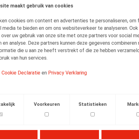
site maakt gebruik van cookies
AUTEURS
ken cookies om content en advertenties te personaliseren, om 
Sieglien Huyghe
al media te bieden en om ons websiteverkeer te analyseren. Ook
Senior Associate
 over uw gebruik van onze site met onze partners voor social me
n en analyse. Deze partners kunnen deze gegevens combineren
ormatie die u aan ze heeft verstrekt of die ze hebben verzamel
ruik van hun services.
e
Cookie Declaratie
en
Privacy Verklaring
Facebook
Twitter
Linkedin
E-mail
.2024
akelijk
Voorkeuren
Statistieken
Mark
12/03/2024