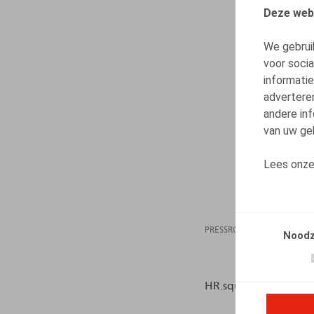
Deze web
We gebrui
voor soci
informatie
advertere
andere inf
van uw geb
Lees onz
PRESSROOM
12.03
Noodz
HR.square (online), 