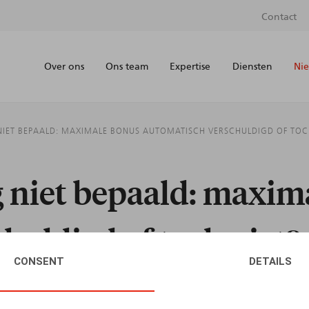
Contact
Over ons
Ons team
Expertise
Diensten
Nie
NIET BEPAALD: MAXIMALE BONUS AUTOMATISCH VERSCHULDIGD OF TOC
g niet bepaald: maxim
huldigd of toch niet?
CONSENT
DETAILS