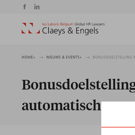
Social
media
Kruimelpad
HOME
NIEUWS & EVENTS
BONUSDOELSTELLING 
Bonusdoelstellin
automatisch versc