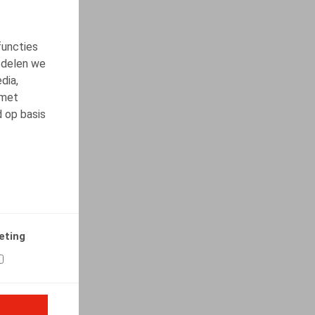
functies
 delen we
dia,
 met
d op basis
eting