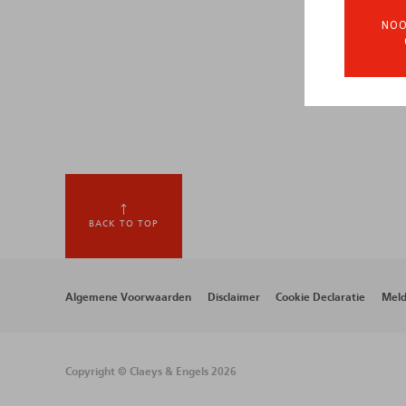
NOO
BACK TO TOP
Footer
Algemene Voorwaarden
Disclaimer
Cookie Declaratie
Meld
menu
Copyright © Claeys & Engels 2026