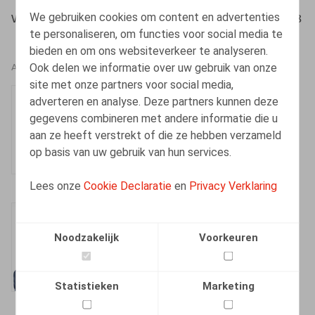
We gebruiken cookies om content en advertenties
Wouters, O., Bouciqué, W., ​Lic. & Dém. nr 8 2011, pp. 1-8
te personaliseren, om functies voor social media te
bieden en om ons websiteverkeer te analyseren.
Ook delen we informatie over uw gebruik van onze
AUTEURS
site met onze partners voor social media,
Olivier Wouters
adverteren en analyse. Deze partners kunnen deze
gegevens combineren met andere informatie die u
Vennoot
aan ze heeft verstrekt of die ze hebben verzameld
op basis van uw gebruik van hun services.
Lees onze
Cookie Declaratie
en
Privacy Verklaring
Ward Bouciqué
Noodzakelijk
Voorkeuren
Vennoot
Statistieken
Marketing