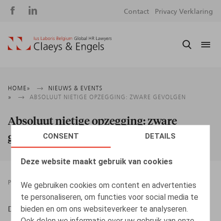
Social
S
Contact
Privacy Verklaring
media
m
Kruimelpad
HOME
NIEUWS & EVENTS
ABSOLUUT NIETIGE OPZEGGING: ZWARE GEVOLGEN
Absoluut nietige opzegging: zware
gevolgen
CONSENT
DETAILS
Deze website maakt gebruik van cookies
PRESSROOM
15.10.2018
We gebruiken cookies om content en advertenties
te personaliseren, om functies voor social media te
bieden en om ons websiteverkeer te analyseren.
DESMADRYL, A., HR.square nr 183, okt. 2018, p. 60
Ook delen we informatie over uw gebruik van onze