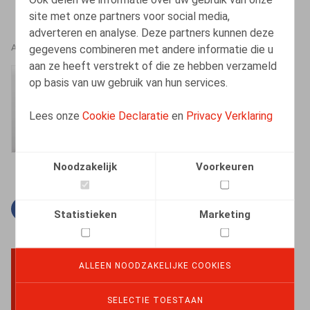
site met onze partners voor social media,
adverteren en analyse. Deze partners kunnen deze
gegevens combineren met andere informatie die u
AUTEURS
aan ze heeft verstrekt of die ze hebben verzameld
Amélie Desmadryl
op basis van uw gebruik van hun services.
Senior Associate
Lees onze
Cookie Declaratie
en
Privacy Verklaring
Noodzakelijk
Voorkeuren
Facebook
Twitter
Linkedin
E-mail
Statistieken
Marketing
ALLEEN NOODZAKELIJKE COOKIES
BACK TO TOP
SELECTIE TOESTAAN