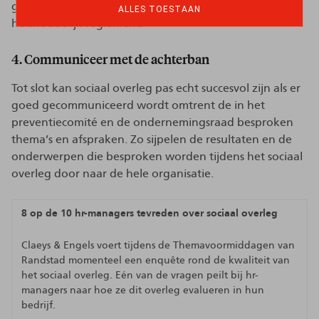
goede afspraken goede vrienden. Dit kan via het
ALLES TOESTAAN
huishoudelijk reglement.’
4. Communiceer met de achterban
Tot slot kan sociaal overleg pas echt succesvol zijn als er
goed gecommuniceerd wordt omtrent de in het
preventiecomité en de ondernemingsraad besproken
thema’s en afspraken. Zo sijpelen de resultaten en de
onderwerpen die besproken worden tijdens het sociaal
overleg door naar de hele organisatie.
8 op de 10 hr-managers tevreden over sociaal overleg
Claeys & Engels voert tijdens de Themavoormiddagen van
Randstad momenteel een enquête rond de kwaliteit van
het sociaal overleg. Eén van de vragen peilt bij hr-
managers naar hoe ze dit overleg evalueren in hun
bedrijf.