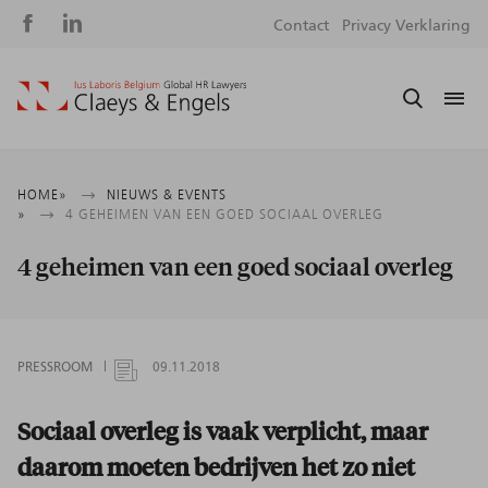
Social
S
Contact
Privacy Verklaring
media
m
Kruimelpad
HOME
NIEUWS & EVENTS
4 GEHEIMEN VAN EEN GOED SOCIAAL OVERLEG
4 geheimen van een goed sociaal overleg
PRESSROOM
09.11.2018
Sociaal overleg is vaak verplicht, maar
daarom moeten bedrijven het zo niet