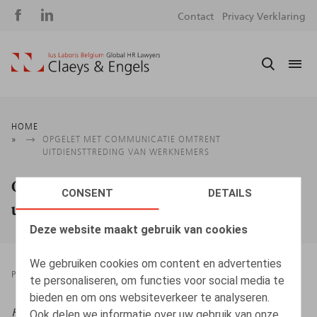
Social
S
Contact
Privacy Verklaring
media
m
Kruimelpad
HOME
OPGELET MET COMMUNICATIE OMTRENT
UITDIENSTTREDING VAN WERKNEMERS
Opgelet met communicatie omtrent
CONSENT
DETAILS
uitdiensttreding van werknemers
Deze website maakt gebruik van cookies
We gebruiken cookies om content en advertenties
PRESSROOM
03.03.2023
te personaliseren, om functies voor social media te
bieden en om ons websiteverkeer te analyseren.
HR.square (online),
03/03/2023
Ook delen we informatie over uw gebruik van onze