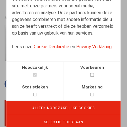
site met onze partners voor social media,
adverteren en analyse. Deze partners kunnen deze
AUTEURS
gegevens combineren met andere informatie die u
aan ze heeft verstrekt of die ze hebben verzameld
Amélie Desmadryl
op basis van uw gebruik van hun services.
Senior Associate
Lees onze
Cookie Declaratie
en
Privacy Verklaring
Noodzakelijk
Voorkeuren
Facebook
Twitter
Linkedin
E-mail
Statistieken
Marketing
ALLEEN NOODZAKELIJKE COOKIES
BACK TO TOP
SELECTIE TOESTAAN