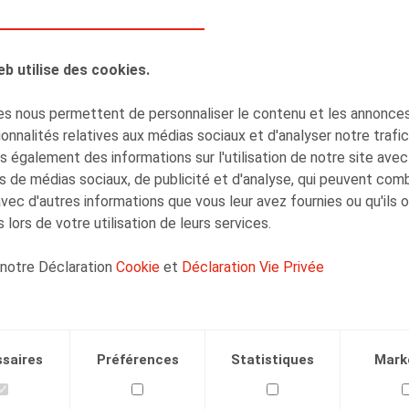
Olivier Wouters
Associé
eb utilise des cookies.
s nous permettent de personnaliser le contenu et les annonces,
onnalités relatives aux médias sociaux et d'analyser notre trafi
 également des informations sur l'utilisation de notre site avec
Arnout Crauwels
s de médias sociaux, de publicité et d'analyse, qui peuvent com
Senior Associate
avec d'autres informations que vous leur avez fournies ou qu'ils 
 lors de votre utilisation de leurs services.
 notre Déclaration
Cookie
et
Déclaration Vie Privée
Facebook
Twitter
Linkedin
Courriel
saires
Préférences
Statistiques
Mark