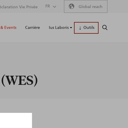
Secondary
FR
Global reach
éclaration Vie Privée
Main
menu
& Events
Carrière
Ius Laboris
Outils
RECHERCH
naviga
t (WES)