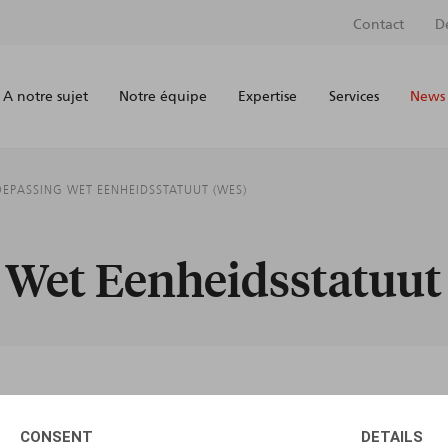
Contact
D
A notre sujet
Notre équipe
Expertise
Services
News 
OEPASSING WET EENHEIDSSTATUUT (WES)
g Wet Eenheidsstatuu
AUTEURS
CONSENT
DETAILS