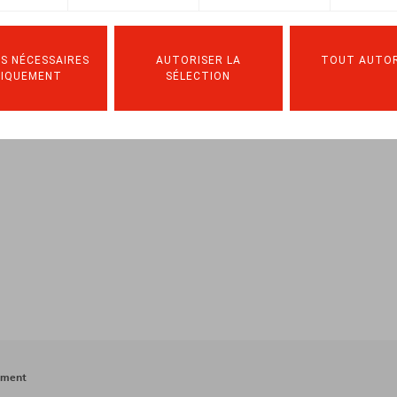
g Topics, 2024, 134 p.
S NÉCESSAIRES
AUTORISER LA
TOUT AUTOR
NIQUEMENT
SÉLECTION
ement