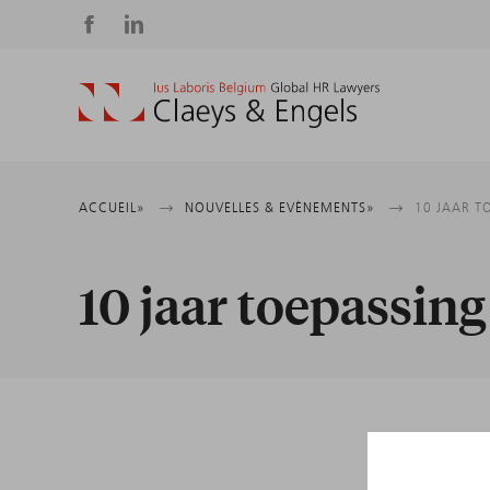
Social
media
Fil
ACCUEIL
NOUVELLES & EVÈNEMENTS
10 JAAR T
d'Ariane
10 jaar toepassin