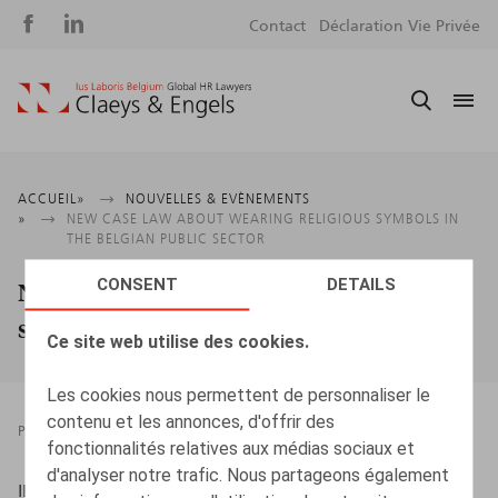
Social
S
Contact
Déclaration Vie Privée
media
m
Fil
ACCUEIL
NOUVELLES & EVÈNEMENTS
NEW CASE LAW ABOUT WEARING RELIGIOUS SYMBOLS IN
d'Ariane
THE BELGIAN PUBLIC SECTOR
CONSENT
DETAILS
New case law about wearing religious
symbols in the Belgian public sector
Ce site web utilise des cookies.
Les cookies nous permettent de personnaliser le
contenu et les annonces, d'offrir des
PRESSROOM
15.03.2024
fonctionnalités relatives aux médias sociaux et
d'analyser notre trafic. Nous partageons également
IBJ/IJE 15/03/2024