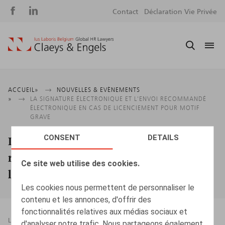
Social
S
Contact
Déclaration Vie Privée
media
m
Fil
ACCUEIL
NOUVELLES & EVÈNEMENTS
LA SIGNATURE ÉLECTRONIQUE ET L'ENVOI RECOMMANDÉ
d'Ariane
ÉLECTRONIQUE EN CAS DE LICENCIEMENT POUR MOTIF
GRAVE
CONSENT
DETAILS
La signature électronique et l'envoi
recommandé électronique en cas de
Ce site web utilise des cookies.
licenciement pour motif grave
Les cookies nous permettent de personnaliser le
contenu et les annonces, d'offrir des
fonctionnalités relatives aux médias sociaux et
LEGAL MAGAZINES
10.02.2026
d'analyser notre trafic. Nous partageons également