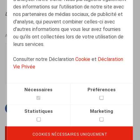
des informations sur l'utilisation de notre site avec
nos partenaires de médias sociaux, de publicité et
Licenciement & Démission
, 2026, n° 1, pp. 2 - 8
d'analyse, qui peuvent combiner celles-ci avec
d'autres informations que vous leur avez fournies
ou qu'ils ont collectées lors de votre utilisation de
AUTEURS
leurs services.
Mathilde Orbie
Consulter notre Déclaration
Cookie
et
Déclaration
Collaborateur
Vie Privée
Nécessaires
Préférences
Facebook
Twitter
Linkedin
Courriel
Statistiques
Marketing
COOKIES NÉCESSAIRES UNIQUEMENT