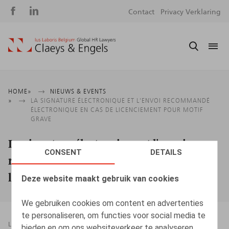
Social
S
Contact
Privacy Verklaring
media
m
Kruimelpad
HOME
NIEUWS & EVENTS
LA SIGNATURE ÉLECTRONIQUE ET L'ENVOI RECOMMANDÉ
ÉLECTRONIQUE EN CAS DE LICENCIEMENT POUR MOTIF
GRAVE
La signature électronique et l'envoi
CONSENT
DETAILS
recommandé électronique en cas de
licenciement pour motif grave
Deze website maakt gebruik van cookies
We gebruiken cookies om content en advertenties
te personaliseren, om functies voor social media te
LEGAL MAGAZINES
10.02.2026
bieden en om ons websiteverkeer te analyseren.