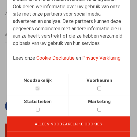
Ook delen we informatie over uw gebruik van onze
site met onze partners voor social media,
Licenciement & Démission
, 2026, n° 1, pp. 2 - 8
adverteren en analyse. Deze partners kunnen deze
gegevens combineren met andere informatie die u
aan ze heeft verstrekt of die ze hebben verzameld
AUTEURS
op basis van uw gebruik van hun services.
Mathilde Orbie
Lees onze
Cookie Declaratie
en
Privacy Verklaring
Medewerker
Noodzakelijk
Voorkeuren
Statistieken
Marketing
Facebook
Twitter
Linkedin
E-mail
ALLEEN NOODZAKELIJKE COOKIES