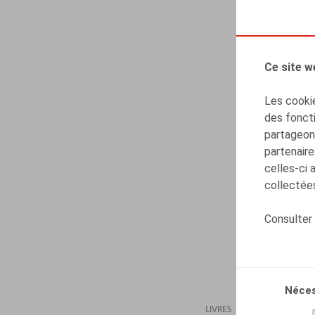
Ce site w
Les cookie
des foncti
partageons
partenaire
celles-ci 
collectées
Consulter
Néces
LIVRES
11.07.2023