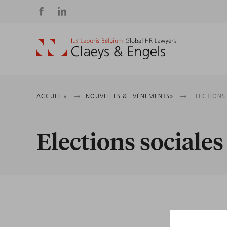
Social
media
Fil
ACCUEIL
NOUVELLES & EVÈNEMENTS
ELECTIONS
d'Ariane
Elections sociale