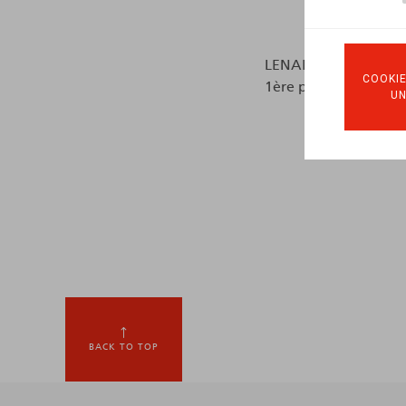
LENAERTS, H.-F. & WOU
COOKIE
1ère partie: liv. 1460
U
BACK TO TOP