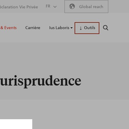
Secondary
FR
Global reach
éclaration Vie Privée
Main
menu
& Events
Carrière
Ius Laboris
Outils
RECHERCH
naviga
 jurisprudence