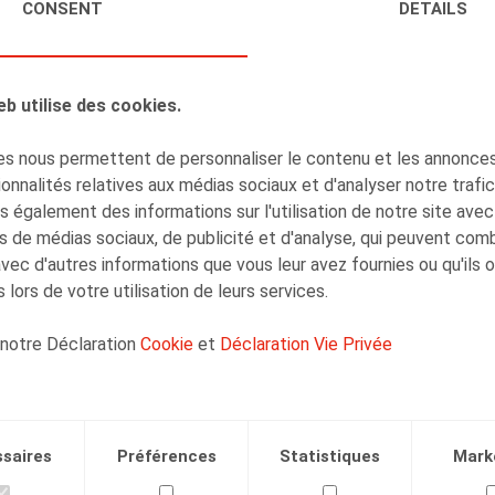
Olivier Wouters
CONSENT
DETAILS
Associé
eb utilise des cookies.
s nous permettent de personnaliser le contenu et les annonces,
onnalités relatives aux médias sociaux et d'analyser notre trafi
Henri-François
 également des informations sur l'utilisation de notre site avec
Lenaerts
s de médias sociaux, de publicité et d'analyse, qui peuvent com
Associé
avec d'autres informations que vous leur avez fournies ou qu'ils 
 lors de votre utilisation de leurs services.
 notre Déclaration
Cookie
et
Déclaration Vie Privée
Facebook
Twitter
Linkedin
Courriel
saires
Préférences
Statistiques
Mark