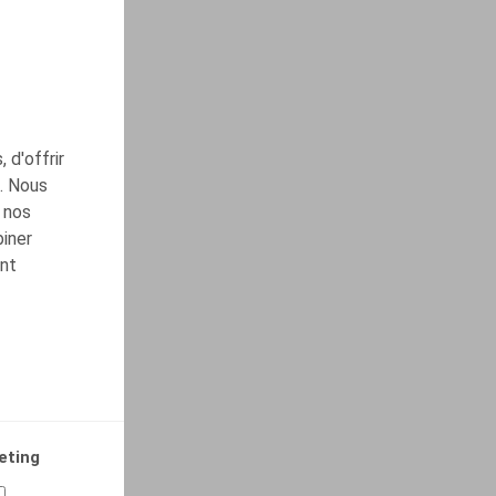
 d'offrir
c. Nous
 nos
biner
ont
eting