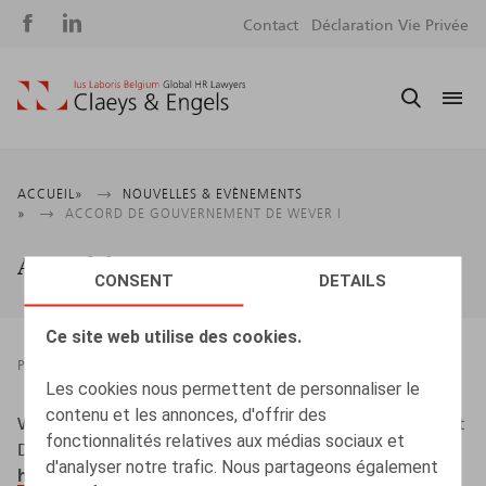
Social
S
Contact
Déclaration Vie Privée
media
m
Fil
ACCUEIL
NOUVELLES & EVÈNEMENTS
ACCORD DE GOUVERNEMENT DE WEVER I
d'Ariane
Accord de gouvernement De Wever I
CONSENT
DETAILS
Ce site web utilise des cookies.
PRESSROOM
19.02.2025
Les cookies nous permettent de personnaliser le
contenu et les annonces, d'offrir des
Wouters, O. (2025, 19 février). Accord de gouvernement
fonctionnalités relatives aux médias sociaux et
De Wever I.
BECI Community
.
d'analyser notre trafic. Nous partageons également
https://www.beci.be/blog/talents-33/accord-de-