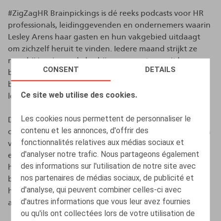
#ZigZagHR Brainpickings is dé reeks podcasts voor HR
professionals, leidinggevenden en ondernemers waarin
Lesley Arens haar gasten en hun vakgebied uitdaagt
om zichzelf heruit te vinden. Iedere maand strijkt ze
neer bij inspirerende bedrijven en partners uit haar
CONSENT
DETAILS
brede HR community en gaat ze in gesprek met
boeiende HR professionals, onderzoekers en thought
Ce site web utilise des cookies.
leaders.
Les cookies nous permettent de personnaliser le
Deze maand kroop Lesley in het hoofd van
contenu et les annonces, d'offrir des
onze vennoot en Managing Partner Olivier Wouters, en
fonctionnalités relatives aux médias sociaux et
voerden ze een gesprek over 10 jaar wet
d'analyser notre trafic. Nous partageons également
eenheidsstatuut. Deze wet, die een einde maakte aan
des informations sur l'utilisation de notre site avec
het onderscheid tussen arbeiders en bedienden met
nos partenaires de médias sociaux, de publicité et
betrekking tot ontslag, is een herschrijving en
d'analyse, qui peuvent combiner celles-ci avec
herschikking van de wet van 3 juli 1978 betreffende de
d'autres informations que vous leur avez fournies
arbeidsovereenkomsten.
ou qu'ils ont collectées lors de votre utilisation de