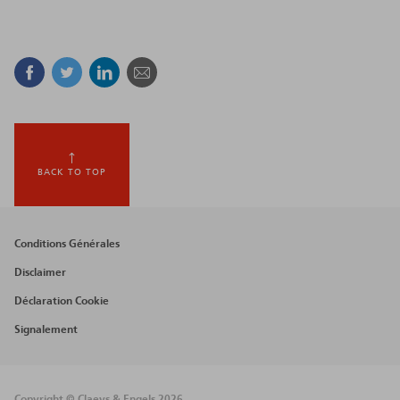
Facebook
Twitter
Linkedin
Courriel
BACK TO TOP
Footer
Conditions Générales
menu
Disclaimer
Déclaration Cookie
Signalement
Copyright © Claeys & Engels 2026