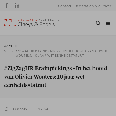
Social
S
Contact
Déclaration Vie Privée
media
m
Fil
ACCUEIL
#ZIGZAGHR BRAINPICKINGS - IN HET HOOFD VAN OLIVIER
d'Ariane
WOUTERS: 10 JAAR WET EENHEIDSSTATUUT
#ZigZagHR Brainpickings - In het hoofd
van Olivier Wouters: 10 jaar wet
eenheidsstatuut
PODCASTS
19.09.2024