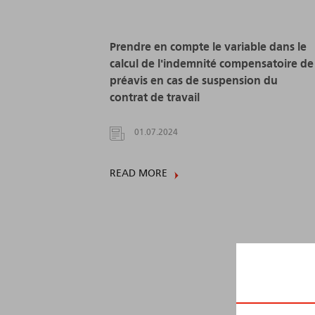
Prendre en compte le variable dans le
calcul de l'indemnité compensatoire de
préavis en cas de suspension du
contrat de travail
01.07.2024
READ MORE