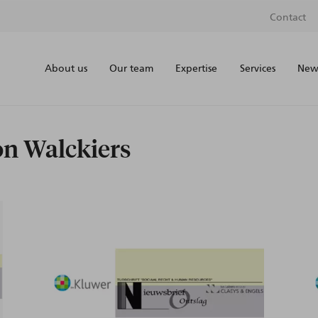
Contact
About us
Our team
Expertise
Services
News
on Walckiers