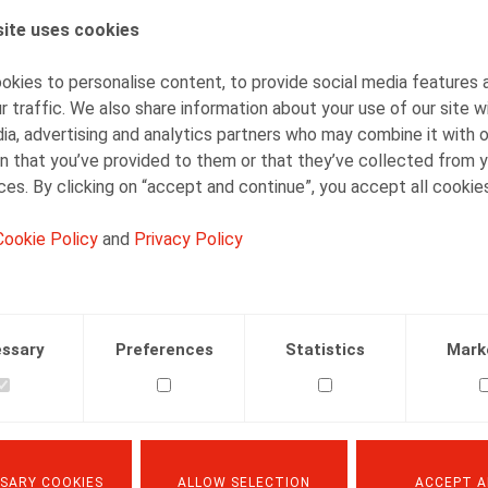
READ MORE
ite uses cookies
kies to personalise content, to provide social media features 
r traffic. We also share information about your use of our site w
ia, advertising and analytics partners who may combine it with 
n that you’ve provided to them or that they’ve collected from y
ices. By clicking on “accept and continue”, you accept all cookie
Cookie Policy
and
Privacy Policy
ssary
Preferences
Statistics
Mark
Le trajet de réintégration 2.0 et la
SARY COOKIES
ALLOW SELECTION
ACCEPT A