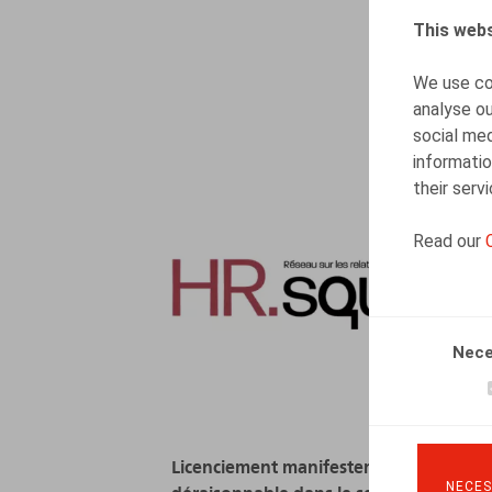
This webs
We use coo
analyse ou
social med
informatio
their serv
Read our
Nece
Licenciement manifestement
NECES