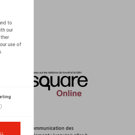
READ MORE
and to
ith our
other
our use of
s.
eting
CCT n° 109 et communication des
LL