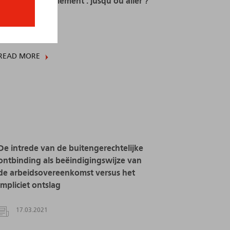
motifs du licenciement : jusqu’où aller ?
07.09.2022
READ MORE
De intrede van de buitengerechtelijke
ontbinding als beëindigingswijze van
de arbeidsovereenkomst versus het
impliciet ontslag
17.03.2021