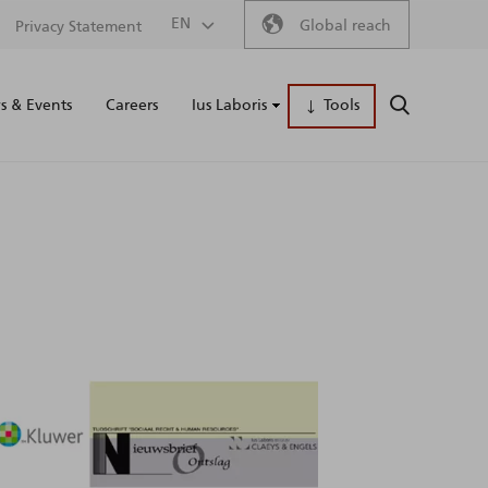
Secondary
EN
Global reach
Privacy Statement
Main
menu
 & Events
Careers
Ius Laboris
Tools
SEARCH
naviga