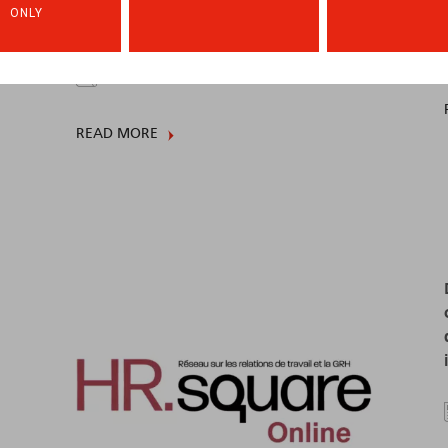
rupture du contrat de travail pour
ONLY
cause de force majeure médicale
06.12.2022
READ MORE