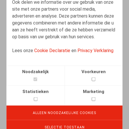
Ook delen we informatie over uw gebruik van onze
Port du voile : la CJUE confirme la
site met onze partners voor social media,
légalité d’une politique de neutralité
adverteren en analyse. Deze partners kunnen deze
gegevens combineren met andere informatie die u
09.12.2022
aan ze heeft verstrekt of die ze hebben verzameld
op basis van uw gebruik van hun services.
LEES MEER
Lees onze
Cookie Declaratie
en
Privacy Verklaring
Noodzakelijk
Voorkeuren
Statistieken
Marketing
ALLEEN NOODZAKELIJKE COOKIES
SELECTIE TOESTAAN