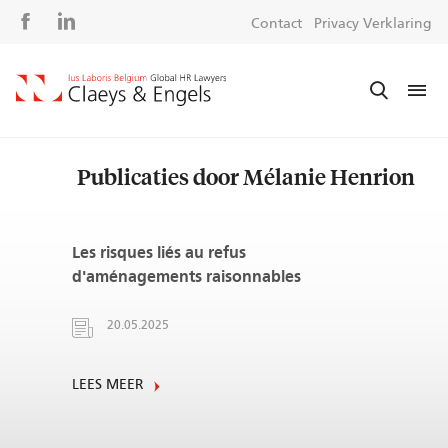
Social
S
Contact
Privacy Verklaring
media
m
Publicaties door Mélanie Henrion
Les risques liés au refus
d'aménagements raisonnables
20.05.2025
LEES MEER