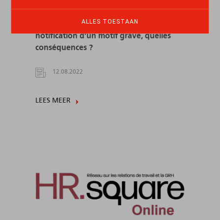
ALLES TOESTAAN
Retour à l’expéditeur du courrier de
notification d’un motif grave, quelles
conséquences ?
12.08.2022
LEES MEER