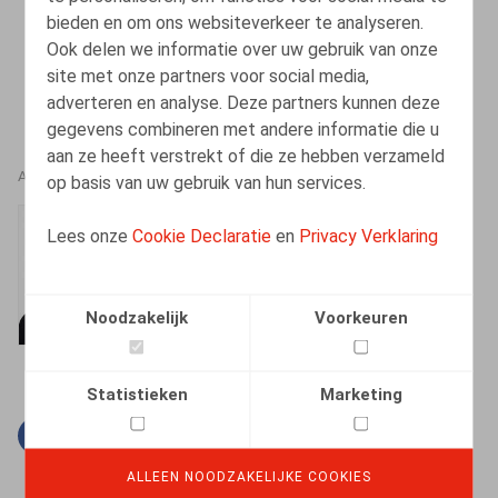
bieden en om ons websiteverkeer te analyseren.
Ook delen we informatie over uw gebruik van onze
site met onze partners voor social media,
adverteren en analyse. Deze partners kunnen deze
gegevens combineren met andere informatie die u
aan ze heeft verstrekt of die ze hebben verzameld
AUTEURS
op basis van uw gebruik van hun services.
Mélanie Henrion
Lees onze
Cookie Declaratie
en
Privacy Verklaring
Senior Associate
Noodzakelijk
Voorkeuren
Statistieken
Marketing
Facebook
Twitter
Linkedin
E-mail
ALLEEN NOODZAKELIJKE COOKIES