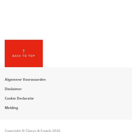
BACK TO TOP
Footer
Algemene Voorwaarden
menu
Disclaimer
Cookie Declaratie
Melding
Copyright © Claeys & Engels 2026