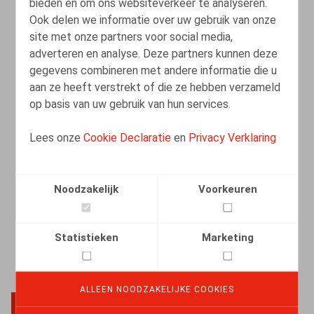
bieden en om ons websiteverkeer te analyseren.
Ook delen we informatie over uw gebruik van onze
site met onze partners voor social media,
Schorsing is geen shortcut naar de
adverteren en analyse. Deze partners kunnen deze
verkorte opzeggingstermijn van 26
gegevens combineren met andere informatie die u
weken
aan ze heeft verstrekt of die ze hebben verzameld
op basis van uw gebruik van hun services.
02.03.2026
Lees onze
Cookie Declaratie
en
Privacy Verklaring
LEES MEER
Noodzakelijk
Voorkeuren
Statistieken
Marketing
ALLEEN NOODZAKELIJKE COOKIES