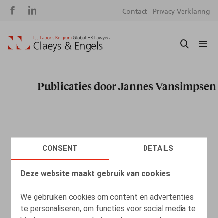
Social
S
Contact
Privacy Verklaring
media
m
Publicaties door Jannes Vansimpsen
CONSENT
DETAILS
Deze website maakt gebruik van cookies
We gebruiken cookies om content en advertenties
te personaliseren, om functies voor social media te