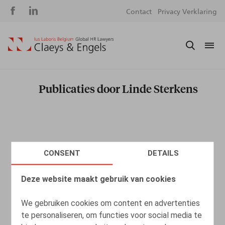
Social
S
Contact
Privacy Verklaring
media
m
Publicaties door Linde Sterkens
CONSENT
DETAILS
Deze website maakt gebruik van cookies
We gebruiken cookies om content en advertenties
te personaliseren, om functies voor social media te