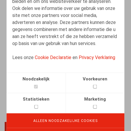
bieden en om ons websiteverkeer te analyseren.
Ook delen we informatie over uw gebruik van onze
site met onze partners voor social media,
Het ABC van redelijke aanpassingen bij
adverteren en analyse. Deze partners kunnen deze
handicap: Aantonen, Bevragen,
gegevens combineren met andere informatie die u
Coöpereren.
aan ze heeft verstrekt of die ze hebben verzameld
op basis van uw gebruik van hun services.
16.03.2026
Lees onze
Cookie Declaratie
en
Privacy Verklaring
LEES MEER
Noodzakelijk
Voorkeuren
Statistieken
Marketing
ALLEEN NOODZAKELIJKE COOKIES