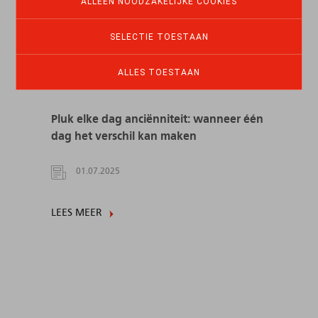
ALLEEN NOODZAKELIJKE COOKIES
SELECTIE TOESTAAN
ALLES TOESTAAN
Pluk elke dag anciënniteit: wanneer één
dag het verschil kan maken
01.07.2025
LEES MEER