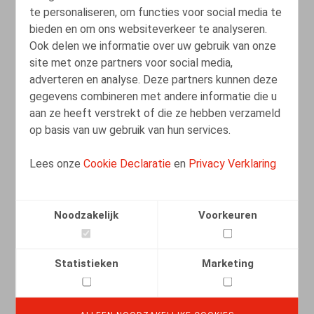
te personaliseren, om functies voor social media te
bieden en om ons websiteverkeer te analyseren.
Ook delen we informatie over uw gebruik van onze
site met onze partners voor social media,
adverteren en analyse. Deze partners kunnen deze
Comptabilisez chaque jour d’ancienneté:
gegevens combineren met andere informatie die u
lorsqu’un seul jour peut faire la
aan ze heeft verstrekt of die ze hebben verzameld
différence
op basis van uw gebruik van hun services.
01.07.2025
Lees onze
Cookie Declaratie
en
Privacy Verklaring
LEES MEER
Noodzakelijk
Voorkeuren
Statistieken
Marketing