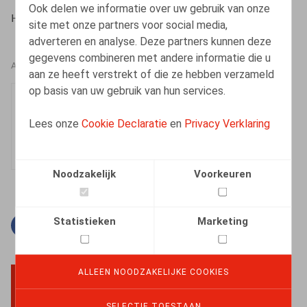
Ook delen we informatie over uw gebruik van onze
HR.square (online), 17/10/2025
site met onze partners voor social media,
adverteren en analyse. Deze partners kunnen deze
gegevens combineren met andere informatie die u
AUTEURS
aan ze heeft verstrekt of die ze hebben verzameld
op basis van uw gebruik van hun services.
Nina Van Linden
Medewerker
Lees onze
Cookie Declaratie
en
Privacy Verklaring
Noodzakelijk
Voorkeuren
Statistieken
Marketing
Facebook
Twitter
Linkedin
E-mail
ALLEEN NOODZAKELIJKE COOKIES
BACK TO TOP
SELECTIE TOESTAAN