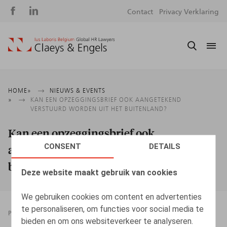
Social
S
Contact
Privacy Verklaring
media
m
Kruimelpad
HOME
NIEUWS & EVENTS
KAN EEN OPZEGGINGSBRIEF OOK AANGETEKEND
VERSTUURD WORDEN UIT HET BUITENLAND?
Kan een opzeggingsbrief ook
CONSENT
DETAILS
aangetekend verstuurd worden uit het
buitenland?
Deze website maakt gebruik van cookies
We gebruiken cookies om content en advertenties
te personaliseren, om functies voor social media te
PRESSROOM
17.10.2025
bieden en om ons websiteverkeer te analyseren.