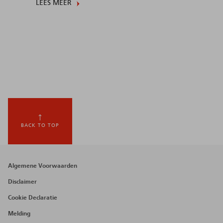
LEES MEER
BACK TO TOP
Footer
Algemene Voorwaarden
menu
Disclaimer
Cookie Declaratie
Melding