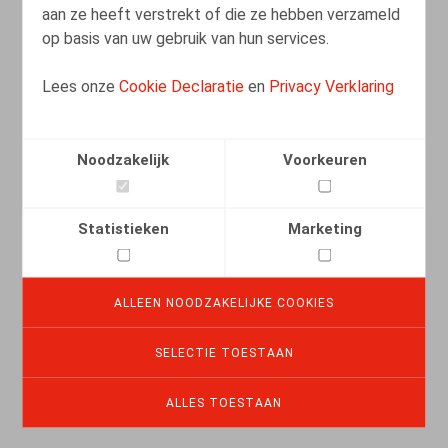
aan ze heeft verstrekt of die ze hebben verzameld
op basis van uw gebruik van hun services.
Lees onze
Cookie Declaratie
en
Privacy Verklaring
Noodzakelijk
Voorkeuren
Rémunération variable en cas de cause
de suspension du contrat de travail pour
force majeure temporaire : quel impact
Statistieken
Marketing
sur l’indemnité compensatoire de
préavis ?
ALLEEN NOODZAKELIJKE COOKIES
12.12.2024
SELECTIE TOESTAAN
LEES MEER
ALLES TOESTAAN