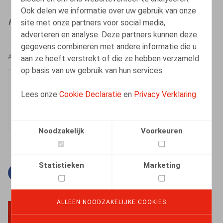
Ook delen we informatie over uw gebruik van onze
site met onze partners voor social media,
HR.square (online),
19/05/2025
adverteren en analyse. Deze partners kunnen deze
gegevens combineren met andere informatie die u
aan ze heeft verstrekt of die ze hebben verzameld
AUTEURS
op basis van uw gebruik van hun services.
Clara Camino-Garcia
Lees onze
Cookie Declaratie
en
Privacy Verklaring
Medewerker
Noodzakelijk
Voorkeuren
Statistieken
Marketing
Facebook
Twitter
Linkedin
E-mail
ALLEEN NOODZAKELIJKE COOKIES