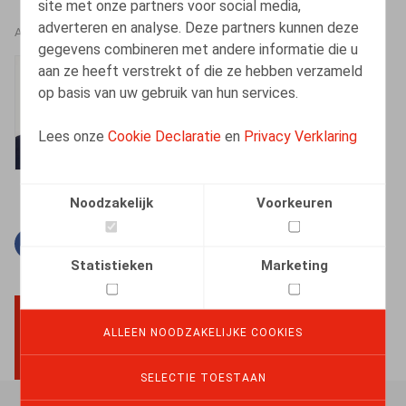
site met onze partners voor social media,
adverteren en analyse. Deze partners kunnen deze
AUTEURS
gegevens combineren met andere informatie die u
aan ze heeft verstrekt of die ze hebben verzameld
Bart Adriaens
op basis van uw gebruik van hun services.
Vennoot
Lees onze
Cookie Declaratie
en
Privacy Verklaring
Noodzakelijk
Voorkeuren
Facebook
Twitter
Linkedin
E-mail
Statistieken
Marketing
ALLEEN NOODZAKELIJKE COOKIES
BACK TO TOP
SELECTIE TOESTAAN