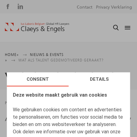
Social
S
Contact
Privacy Verklaring
media
m
Kruimelpad
HOME
NIEUWS & EVENTS
WAT ALS TALENT GEDEMOTIVEERD GERAAKT?
Wat als talent gedemotiveerd geraakt?
CONSENT
DETAILS
Deze website maakt gebruik van cookies
PRESSROOM
01.01.2014
We gebruiken cookies om content en advertenties
te personaliseren, om functies voor social media te
ADRIAENS, B., HR.square nr 136, januari 2014, pp. 36-37
bieden en om ons websiteverkeer te analyseren.
Ook delen we informatie over uw gebruik van onze