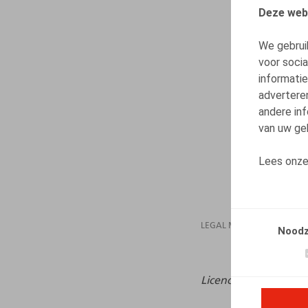
Deze web
We gebrui
voor soci
informatie
advertere
andere inf
van uw geb
Lees onz
LEGAL MAGAZINES
Noodz
Licenciement & Démi