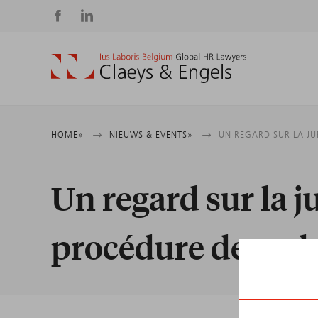
Social
media
Kruimelpad
HOME
NIEUWS & EVENTS
UN REGARD SUR LA J
Un regard sur la 
procédure de recl