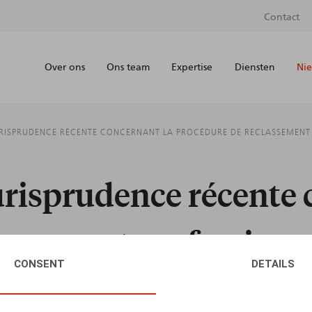
Contact
Over ons
Ons team
Expertise
Diensten
Nie
URISPRUDENCE RÉCENTE CONCERNANT LA PROCÉDURE DE RECLASSEMENT
jurisprudence récente 
assement professionn
CONSENT
DETAILS