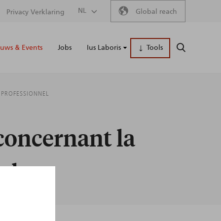
Secondary
NL
Global reach
Privacy Verklaring
Main
menu
uws & Events
Jobs
Ius Laboris
Tools
ZOEKEN
naviga
 PROFESSIONNEL
concernant la
el