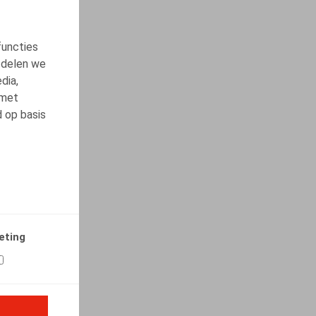
functies
 delen we
dia,
 met
d op basis
eting