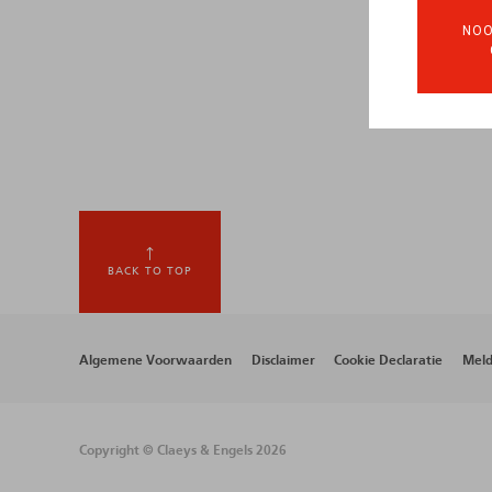
NOO
BACK TO TOP
Footer
Algemene Voorwaarden
Disclaimer
Cookie Declaratie
Meld
menu
Copyright © Claeys & Engels 2026