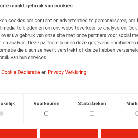
site maakt gebruik van cookies
AUTEURS
ken cookies om content en advertenties te personaliseren, om 
Lise-Marie Platteau
al media te bieden en om ons websiteverkeer te analyseren. Ook
Medewerker
 over uw gebruik van onze site met onze partners voor social me
n en analyse. Deze partners kunnen deze gegevens combineren
ormatie die u aan ze heeft verstrekt of die ze hebben verzamel
ruik van hun services.
e
Cookie Declaratie
en
Privacy Verklaring
Facebook
Twitter
Linkedin
E-mail
05.04.2025
akelijk
Voorkeuren
Statistieken
Mark
ssion
, 2025, n° 2, pp. 1 – 10