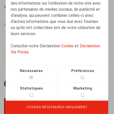
des informations sur l'utilisation de notre site avec
Licenciement & Démission
, 2025, n° 2, pp. 1 – 10
nos partenaires de médias sociaux, de publicité et
d'analyse, qui peuvent combiner celles-ci avec
d'autres informations que vous leur avez fournies
AUTEURS
ou qu'ils ont collectées lors de votre utilisation de
leurs services.
Lise-Marie Platteau
Collaborateur
Consulter notre Déclaration
Cookie
et
Déclaration
Vie Privée
Nécessaires
Préférences
Facebook
Twitter
Linkedin
Courriel
Statistiques
Marketing
COOKIES NÉCESSAIRES UNIQUEMENT
BACK TO TOP