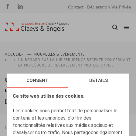
Social
S
Contact
Déclaration Vie Privée
media
m
Fil
ACCUEIL
NOUVELLES & EVÈNEMENTS
UN REGARD SUR LA JURISPRUDENCE RÉCENTE CONCERNANT
d'Ariane
LA PROCÉDURE DE RECLASSEMENT PROFESSIONNEL
Un regard sur la jurisprudence récente
CONSENT
DETAILS
concernant la procédure de reclassement
Ce site web utilise des cookies.
professionnel
Les cookies nous permettent de personnaliser le
contenu et les annonces, d'offrir des
fonctionnalités relatives aux médias sociaux et
LEGAL MAGAZINES
05.04.2025
d'analyser notre trafic. Nous partageons également