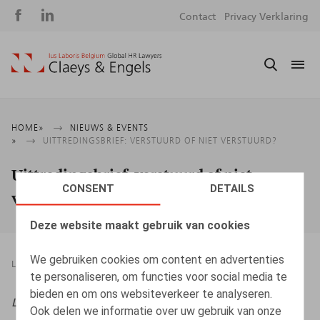
Social
S
Contact
Privacy Verklaring
media
m
Kruimelpad
HOME
NIEUWS & EVENTS
UITTREDINGSBRIEF: VERSTUURD OF NIET VERSTUURD?
Uittredingsbrief: verstuurd of niet
CONSENT
DETAILS
verstuurd?
Deze website maakt gebruik van cookies
We gebruiken cookies om content en advertenties
LEGAL MAGAZINES
20.10.2023
te personaliseren, om functies voor social media te
bieden en om ons websiteverkeer te analyseren.
Life&Benefits
, 2023, nr. 8, pp. 4 - 6
Ook delen we informatie over uw gebruik van onze