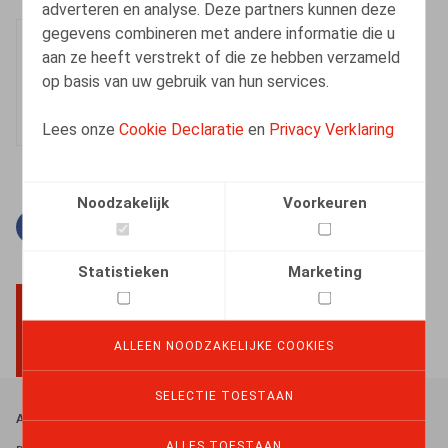
adverteren en analyse. Deze partners kunnen deze
gegevens combineren met andere informatie die u
Kevin Dieu
aan ze heeft verstrekt of die ze hebben verzameld
Senior Associate
op basis van uw gebruik van hun services.
Lees onze
Cookie Declaratie
en
Privacy Verklaring
Noodzakelijk
Voorkeuren
Facebook
Twitter
Linkedin
E-mail
Statistieken
Marketing
BACK TO TOP
ALLEEN NOODZAKELIJKE COOKIES
SELECTIE TOESTAAN
Footer
Algemene Voorwaarden
ALLES TOESTAAN