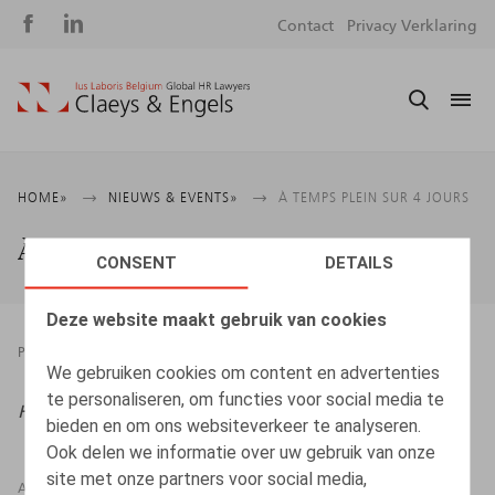
Social
S
Contact
Privacy Verklaring
media
m
Kruimelpad
HOME
NIEUWS & EVENTS
À TEMPS PLEIN SUR 4 JOURS
À temps plein sur 4 jours
CONSENT
DETAILS
Deze website maakt gebruik van cookies
PRESSROOM
19.09.2022
We gebruiken cookies om content en advertenties
te personaliseren, om functies voor social media te
Htag
, 2022, n° 3, pp. 34 - 35
bieden en om ons websiteverkeer te analyseren.
Ook delen we informatie over uw gebruik van onze
site met onze partners voor social media,
AUTEURS