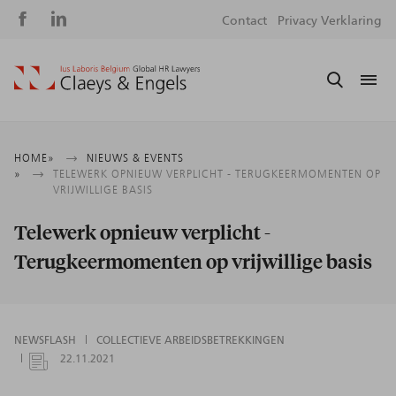
Social
S
Contact
Privacy Verklaring
media
m
Kruimelpad
HOME
NIEUWS & EVENTS
TELEWERK OPNIEUW VERPLICHT - TERUGKEERMOMENTEN OP
VRIJWILLIGE BASIS
Telewerk opnieuw verplicht -
Terugkeermomenten op vrijwillige basis
NEWSFLASH
COLLECTIEVE ARBEIDSBETREKKINGEN
22.11.2021