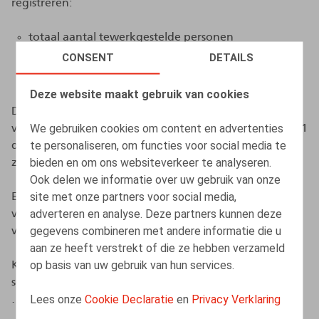
registreren:
totaal aantal tewerkgestelde personen
CONSENT
DETAILS
totaal aantal personen met een niet-telewerkbare
functie.
Deze website maakt gebruik van cookies
De eerste aangifte wordt uiterlijk op 30 november 2021
We gebruiken cookies om content en advertenties
verricht voor de periode van 22 november tot en met 31
te personaliseren, om functies voor social media te
december 2021. Latere aangiftes moeten telkens op de
bieden en om ons websiteverkeer te analyseren.
zesde kalenderdag van de maand worden verricht.
Ook delen we informatie over uw gebruik van onze
site met onze partners voor social media,
Er moet enkel een nieuwe maandelijkse aangifte
adverteren en analyse. Deze partners kunnen deze
verricht worden indien de situatie is gewijzigd
gegevens combineren met andere informatie die u
vergeleken met de maand ervoor.
aan ze heeft verstrekt of die ze hebben verzameld
op basis van uw gebruik van hun services.
KMO’s met minder dan 5 werknemers en een aantal
sectoren (gezondheidszorg, gesubsidieerd onderwijs,
Lees onze
Cookie Declaratie
en
Privacy Verklaring
…) zijn vrijgesteld van deze registratieplicht.