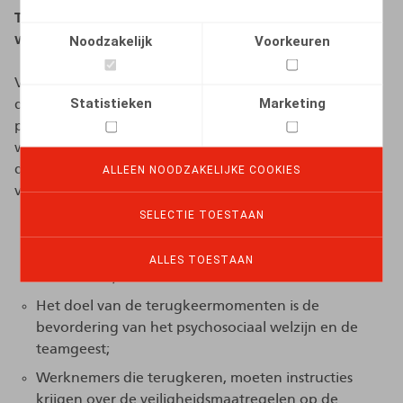
Terugkeermomenten en aanwezigheidsgraad op de
werkvloer
Noodzakelijk
Voorkeuren
Voor de telewerkbare functies kan tot en met 12
Statistieken
Marketing
december 2021 in één terugkeermoment per persoon
per week worden voorzien. Vanaf 13 december 2021
wordt dit verhoogd tot twee dagen per week. Voor
deze terugkeermomenten gelden de volgende
ALLEEN NOODZAKELIJKE COOKIES
voorwaarden:
SELECTIE TOESTAAN
De terugkeer kan niet verplicht worden opgelegd
en vindt plaats in onderling akkoord met de
ALLES TOESTAAN
werknemer;
Het doel van de terugkeermomenten is de
bevordering van het psychosociaal welzijn en de
teamgeest;
Werknemers die terugkeren, moeten instructies
krijgen over de veiligheidsmaatregelen op de