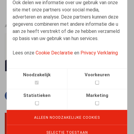
Ook delen we informatie over uw gebruik van onze
site met onze partners voor social media,
adverteren en analyse. Deze partners kunnen deze
gegevens combineren met andere informatie die u
AUTEURS
aan ze heeft verstrekt of die ze hebben verzameld
op basis van uw gebruik van hun services.
Bart Adriaens
Vennoot
Lees onze
Cookie Declaratie
en
Privacy Verklaring
Noodzakelijk
Voorkeuren
Statistieken
Marketing
Facebook
Twitter
Linkedin
E-mail
ALLEEN NOODZAKELIJKE COOKIES
BACK TO TOP
SELECTIE TOESTAAN