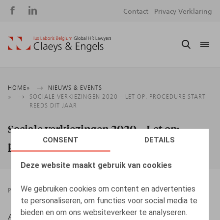
Social
S
Contact
Privacy Verklaring
media
m
Kruimelpad
HOME
NIEUWS & EVENTS
SOCIALE VERKIEZINGEN 2020 – LET OP: PROCEDURE START
REEDS DIT JAAR
Sociale verkiezingen 2020 – Let op:
CONSENT
DETAILS
procedure start reeds dit jaar
Deze website maakt gebruik van cookies
We gebruiken cookies om content en advertenties
PRESSROOM
01.05.2019
te personaliseren, om functies voor social media te
bieden en om ons websiteverkeer te analyseren.
Adriaens, B., OndernemersUp2Date, mei 2019