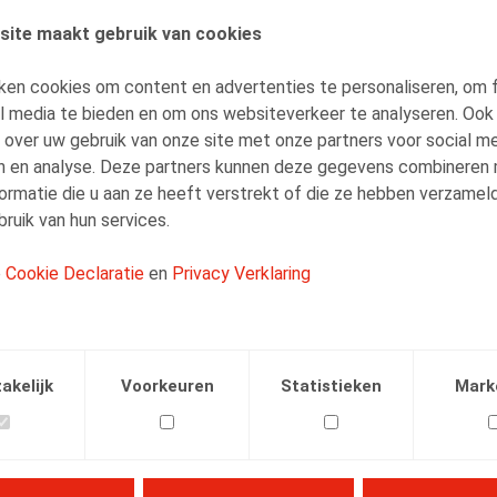
site maakt gebruik van cookies
AUTEURS
Hanne Cattoir
ken cookies om content en advertenties te personaliseren, om 
al media te bieden en om ons websiteverkeer te analyseren. Ook
Senior Associate
 over uw gebruik van onze site met onze partners voor social me
n en analyse. Deze partners kunnen deze gegevens combineren
ormatie die u aan ze heeft verstrekt of die ze hebben verzamel
ruik van hun services.
e
Cookie Declaratie
en
Privacy Verklaring
Facebook
Twitter
Linkedin
E-mail
.2016
akelijk
Voorkeuren
Statistieken
Mark
 nr 157, feb 2016, p. 60