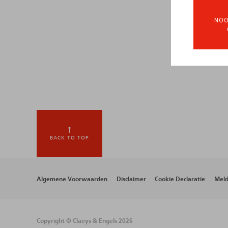
NOO
BACK TO TOP
Footer
Algemene Voorwaarden
Disclaimer
Cookie Declaratie
Meld
menu
Copyright © Claeys & Engels 2026