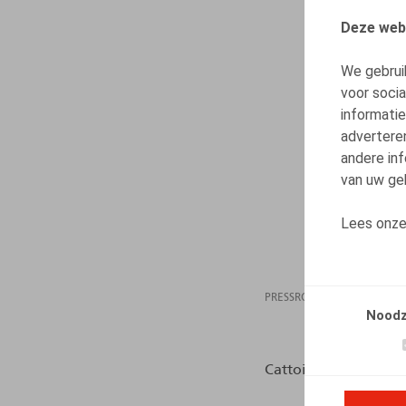
Deze web
We gebrui
voor soci
informatie
advertere
andere inf
van uw geb
Lees onz
PRESSROOM
15.02
Noodz
Cattoir, H., HR.square