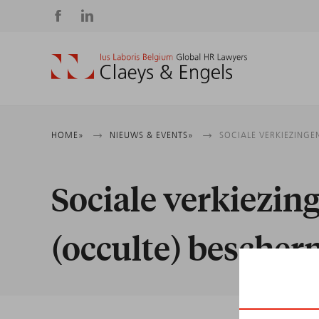
Social
media
Kruimelpad
HOME
NIEUWS & EVENTS
SOCIALE VERKIEZINGE
Sociale verkiezin
(occulte) besche