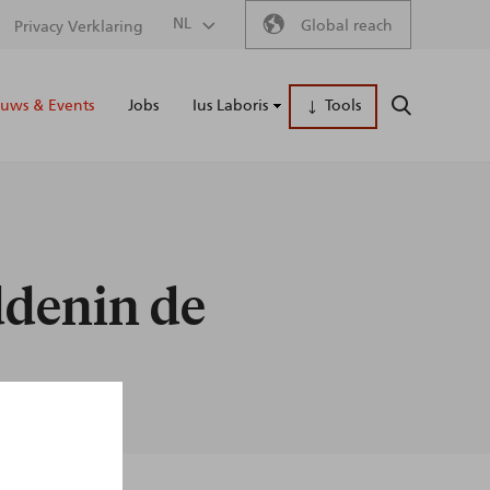
Secondary
NL
Global reach
Privacy Verklaring
Main
menu
uws & Events
Jobs
Ius Laboris
Tools
ZOEKEN
naviga
ddenin de