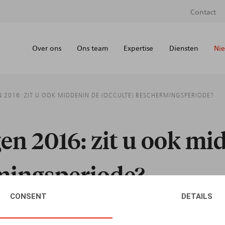
Contact
Over ons
Ons team
Expertise
Diensten
Nie
N 2016: ZIT U OOK MIDDENIN DE (OCCULTE) BESCHERMINGSPERIODE?
gen 2016: zit u ook mi
rmingsperiode?
CONSENT
DETAILS