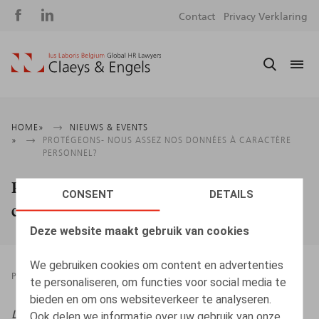
Social
S
Contact
Privacy Verklaring
media
m
Kruimelpad
HOME
NIEUWS & EVENTS
PROTÉGEONS- NOUS ASSEZ NOS DONNÉES À CARACTÈRE
PERSONNEL?
Protégeons- nous assez nos données à
CONSENT
DETAILS
caractère personnel?
Deze website maakt gebruik van cookies
We gebruiken cookies om content en advertenties
PRESSROOM
20.06.2023
te personaliseren, om functies voor social media te
bieden en om ons websiteverkeer te analyseren.
L’Echo,
20/06/2023, p. 15
Ook delen we informatie over uw gebruik van onze