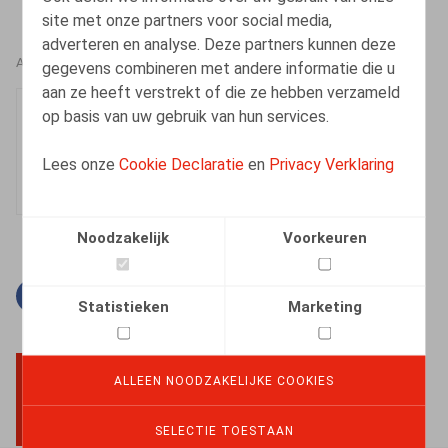
site met onze partners voor social media,
adverteren en analyse. Deze partners kunnen deze
AUTEURS
gegevens combineren met andere informatie die u
aan ze heeft verstrekt of die ze hebben verzameld
Sarah Cluydts
op basis van uw gebruik van hun services.
Senior Associate
Lees onze
Cookie Declaratie
en
Privacy Verklaring
Noodzakelijk
Voorkeuren
Facebook
Twitter
Linkedin
E-mail
Statistieken
Marketing
ALLEEN NOODZAKELIJKE COOKIES
BACK TO TOP
SELECTIE TOESTAAN