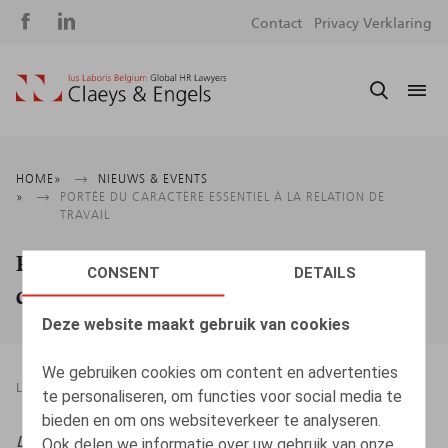
Social
S
Contact
Privacy Verklaring
media
m
Kruimelpad
HOME
NIEUWS & EVENTS
PORTÉE DU CARACTÈRE ESSENTIEL À LA RELATION DE
TRAVAIL
Portée du caractère essentiel à la relation
CONSENT
DETAILS
de travail
Deze website maakt gebruik van cookies
We gebruiken cookies om content en advertenties
LEGAL MAGAZINES
22.06.2026
te personaliseren, om functies voor social media te
bieden en om ons websiteverkeer te analyseren.
Life & Benefits
, 2026, n° 6, pp. 5 - 6
Ook delen we informatie over uw gebruik van onze