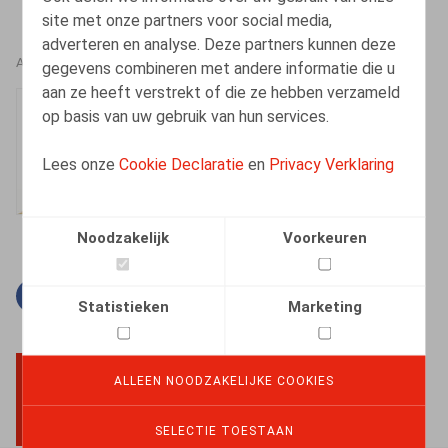
site met onze partners voor social media,
adverteren en analyse. Deze partners kunnen deze
AUTEURS
gegevens combineren met andere informatie die u
aan ze heeft verstrekt of die ze hebben verzameld
Caroline Huart
op basis van uw gebruik van hun services.
Senior Associate
Lees onze
Cookie Declaratie
en
Privacy Verklaring
Noodzakelijk
Voorkeuren
Facebook
Twitter
Linkedin
E-mail
Statistieken
Marketing
ALLEEN NOODZAKELIJKE COOKIES
BACK TO TOP
SELECTIE TOESTAAN