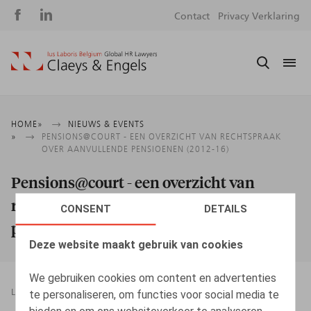
Social
S
Contact
Privacy Verklaring
media
m
Kruimelpad
HOME
NIEUWS & EVENTS
PENSIONS@COURT - EEN OVERZICHT VAN RECHTSPRAAK
OVER AANVULLENDE PENSIOENEN (2012-16)
Pensions@court - een overzicht van
rechtspraak over aanvullende
CONSENT
DETAILS
pensioenen (2012-16)
Deze website maakt gebruik van cookies
We gebruiken cookies om content en advertenties
te personaliseren, om functies voor social media te
LEGAL MAGAZINES
PENSIOENEN
08.03.2017