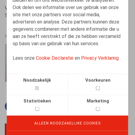
bieden en om ons websiteverkeer te analyseren.
Ook delen we informatie over uw gebruik van onze
Van Gysegem, J., Heylen, B., Oriëntatie, 2017/2, pp. 20-
site met onze partners voor social media,
54
adverteren en analyse. Deze partners kunnen deze
gegevens combineren met andere informatie die u
aan ze heeft verstrekt of die ze hebben verzameld
AUTEURS
op basis van uw gebruik van hun services.
Barbara Heylen
Lees onze
Cookie Declaratie
en
Privacy Verklaring
Senior Associate
Noodzakelijk
Voorkeuren
Statistieken
Marketing
Facebook
Twitter
Linkedin
E-mail
ALLEEN NOODZAKELIJKE COOKIES