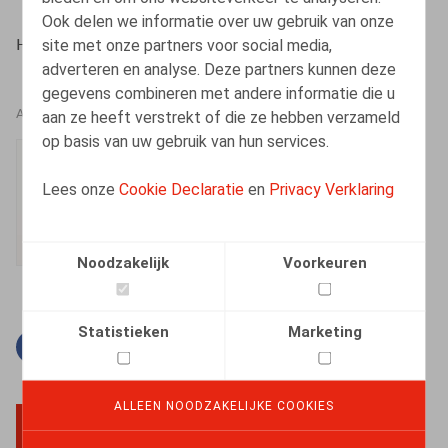
Ook delen we informatie over uw gebruik van onze
site met onze partners voor social media,
HR.square (online), 15/04/2022
adverteren en analyse. Deze partners kunnen deze
gegevens combineren met andere informatie die u
aan ze heeft verstrekt of die ze hebben verzameld
AUTEURS
op basis van uw gebruik van hun services.
Lise-Marie Platteau
Lees onze
Cookie Declaratie
en
Privacy Verklaring
Medewerker
Noodzakelijk
Voorkeuren
Statistieken
Marketing
Facebook
Twitter
Linkedin
E-mail
ALLEEN NOODZAKELIJKE COOKIES