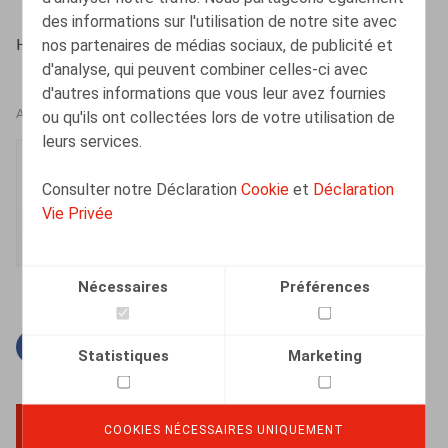
des informations sur l'utilisation de notre site avec
nos partenaires de médias sociaux, de publicité et
HR.square (online), 15/04/2022
d'analyse, qui peuvent combiner celles-ci avec
d'autres informations que vous leur avez fournies
ou qu'ils ont collectées lors de votre utilisation de
AUTEURS
leurs services.
Lise-Marie Platteau
Consulter notre Déclaration
Cookie
et
Déclaration
Collaborateur
Vie Privée
Nécessaires
Préférences
Facebook
Twitter
Linkedin
Courriel
Statistiques
Marketing
COOKIES NÉCESSAIRES UNIQUEMENT