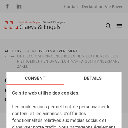
Social
S
Contact
Déclaration Vie Privée
media
m
Fil
ACCUEIL
NOUVELLES & EVÈNEMENTS
ONTSLAG OM DRINGENDE REDEN: JE STEEKT JE NEUS BEST
d'Ariane
NIET (GERICHT EN ONGERECHTVAARDIGD) IN ANDERMANS
ZAKEN
CONSENT
DETAILS
Ontslag om dringende reden: je steekt je
neus best niet (gericht en
Ce site web utilise des cookies.
ongerechtvaardigd) in andermans zaken
Les cookies nous permettent de personnaliser le
contenu et les annonces, d'offrir des
fonctionnalités relatives aux médias sociaux et
PRESSROOM
15.04.2022
d'analyser notre trafic. Nous partageons également