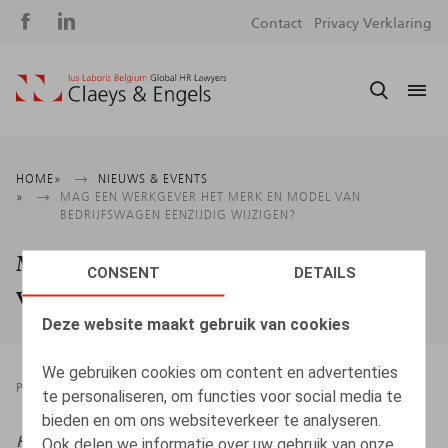
Social
S
Contact
Privacy Verklaring
media
m
Kruimelpad
HOME
NIEUWS & EVENTS
MAG EEN WERKGEVER HET MERK EN MODEL VAN
BEDRIJFSWAGEN EENZIJDIG WIJZIGEN?
Mag een werkgever het merk en model
CONSENT
DETAILS
van bedrijfswagen eenzijdig wijzigen?
Deze website maakt gebruik van cookies
We gebruiken cookies om content en advertenties
PRESSROOM
24.09.2024
te personaliseren, om functies voor social media te
bieden en om ons websiteverkeer te analyseren.
HR.square (online),
24/09/2024
Ook delen we informatie over uw gebruik van onze