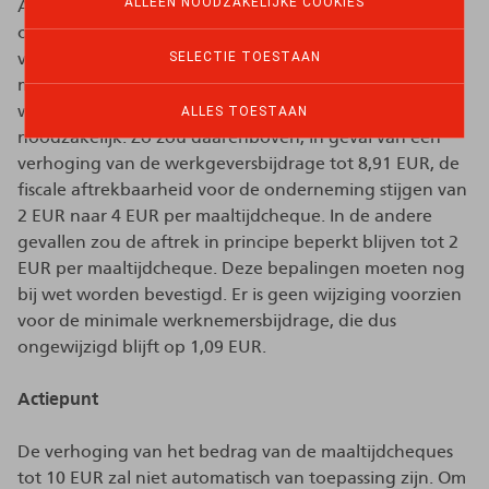
ALLEEN NOODZAKELIJKE COOKIES
Andere wetswijzigingen worden verwacht, met name
op fiscaal vlak, om de fiscale vrijstelling van deze
SELECTIE TOESTAAN
verhoging van de werkgeversbijdrage in
maaltijdcheques te bevestigen. Een dergelijke
wetgevende tussenkomst op fiscaal vlak is bovendien
ALLES TOESTAAN
noodzakelijk. Zo zou daarenboven, in geval van een
verhoging van de werkgeversbijdrage tot 8,91 EUR, de
fiscale aftrekbaarheid voor de onderneming stijgen van
2 EUR naar 4 EUR per maaltijdcheque. In de andere
gevallen zou de aftrek in principe beperkt blijven tot 2
EUR per maaltijdcheque. Deze bepalingen moeten nog
bij wet worden bevestigd. Er is geen wijziging voorzien
voor de minimale werknemersbijdrage, die dus
ongewijzigd blijft op 1,09 EUR.
Actiepunt
De verhoging van het bedrag van de maaltijdcheques
tot 10 EUR zal niet automatisch van toepassing zijn. Om