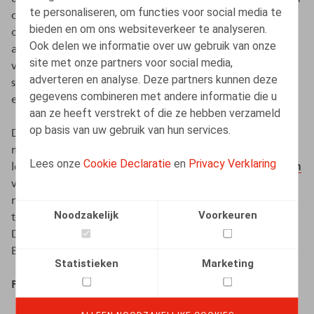
te personaliseren, om functies voor social media te
collectieve arbeidsovereenkomst op
bieden en om ons websiteverkeer te analyseren.
ondernemingsniveau of een bijlage bij de
Ook delen we informatie over uw gebruik van onze
arbeidsovereenkomst worden afgesloten, afhankelijk
site met onze partners voor social media,
van het bevoegde paritaire comité en de concrete
adverteren en analyse. Deze partners kunnen deze
situatie van de werkgever (de aan- of afwezigheid van
gegevens combineren met andere informatie die u
een vakbondsafvaardiging).
aan ze heeft verstrekt of die ze hebben verzameld
op basis van uw gebruik van hun services.
De verhoging van de maximale waarde van de
maaltijdcheques is overigens niet strijdig met de
Lees onze
Cookie Declaratie
en
Privacy Verklaring
loonnorm, die werd vastgelegd op 0% (
cf.
de
newsflash
van 9 oktober omtrent de loonnorm). Recent werd
namelijk een wet aangenomen om deze verhoging uit
Noodzakelijk
Voorkeuren
te sluiten van het toepassingsgebied van de loonnorm.
Deze wet zal binnenkort gepubliceerd worden in het
Belgisch Staatsblad.
Statistieken
Marketing
Fiscale wijzigingen op komst