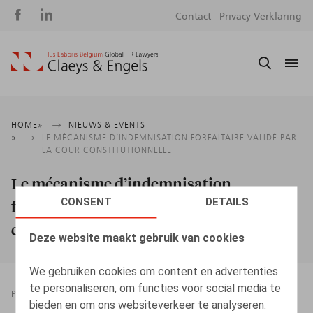
Social
S
Contact
Privacy Verklaring
media
m
Kruimelpad
HOME
NIEUWS & EVENTS
LE MÉCANISME D’INDEMNISATION FORFAITAIRE VALIDÉ PAR
LA COUR CONSTITUTIONNELLE
Le mécanisme d’indemnisation
CONSENT
DETAILS
forfaitaire validé par la Cour
constitutionnelle
Deze website maakt gebruik van cookies
We gebruiken cookies om content en advertenties
te personaliseren, om functies voor social media te
PRESSROOM
07.02.2025
bieden en om ons websiteverkeer te analyseren.