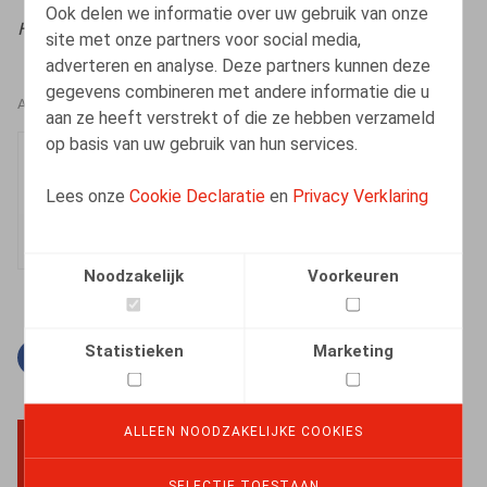
Ook delen we informatie over uw gebruik van onze
HR.square, 2025, n° 63, p. 57
site met onze partners voor social media,
adverteren en analyse. Deze partners kunnen deze
gegevens combineren met andere informatie die u
AUTEURS
aan ze heeft verstrekt of die ze hebben verzameld
op basis van uw gebruik van hun services.
Elisabeth de Hepcée
Medewerker
Lees onze
Cookie Declaratie
en
Privacy Verklaring
Noodzakelijk
Voorkeuren
Statistieken
Marketing
Facebook
Twitter
Linkedin
E-mail
ALLEEN NOODZAKELIJKE COOKIES
BACK TO TOP
SELECTIE TOESTAAN