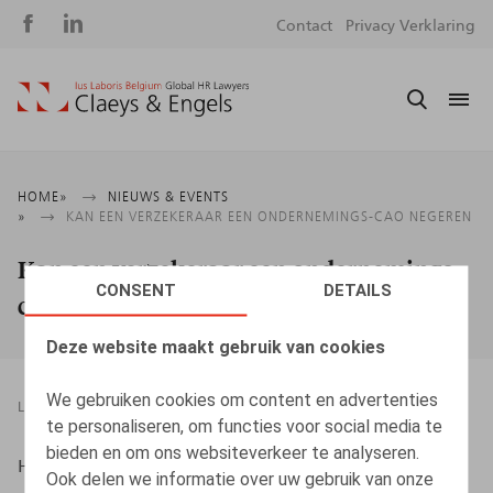
Social
S
Contact
Privacy Verklaring
media
m
Kruimelpad
HOME
NIEUWS & EVENTS
KAN EEN VERZEKERAAR EEN ONDERNEMINGS-CAO NEGEREN
Kan een verzekeraar een ondernemings-
CONSENT
DETAILS
cao negeren
Deze website maakt gebruik van cookies
We gebruiken cookies om content en advertenties
LEGAL MAGAZINES
31.03.2019
te personaliseren, om functies voor social media te
bieden en om ons websiteverkeer te analyseren.
Heylen, B., ​Life & Benefits nr 3, maart 2019, pp. 6-8
Ook delen we informatie over uw gebruik van onze