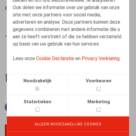
bieden en om ons websiteverkeer te analyseren.
Ook delen we informatie over uw gebruik van onze
Bouciqué, W., ​Lic. & Dém. nr 1 2015, pp. 1-7
site met onze partners voor social media,
adverteren en analyse. Deze partners kunnen deze
gegevens combineren met andere informatie die u
aan ze heeft verstrekt of die ze hebben verzameld
AUTEURS
op basis van uw gebruik van hun services.
Ward Bouciqué
Lees onze
Cookie Declaratie
en
Privacy Verklaring
Vennoot
Noodzakelijk
Voorkeuren
Statistieken
Marketing
Facebook
Twitter
Linkedin
E-mail
ALLEEN NOODZAKELIJKE COOKIES