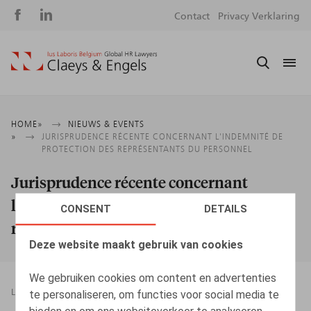
Social
S
Contact
Privacy Verklaring
media
m
Kruimelpad
HOME
NIEUWS & EVENTS
JURISPRUDENCE RÉCENTE CONCERNANT L'INDEMNITÉ DE
PROTECTION DES REPRÉSENTANTS DU PERSONNEL
Jurisprudence récente concernant
l'indemnité de protection des
CONSENT
DETAILS
représentants du personnel
Deze website maakt gebruik van cookies
We gebruiken cookies om content en advertenties
te personaliseren, om functies voor social media te
LEGAL MAGAZINES
15.01.2015