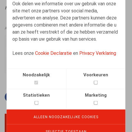
Ook delen we informatie over uw gebruik van onze
HR.square (online),
12/05/2025
site met onze partners voor social media,
adverteren en analyse. Deze partners kunnen deze
gegevens combineren met andere informatie die u
AUTEURS
aan ze heeft verstrekt of die ze hebben verzameld
op basis van uw gebruik van hun services.
An-Julie Van Dyck
Medewerker
Lees onze
Cookie Declaratie
en
Privacy Verklaring
Noodzakelijk
Voorkeuren
Statistieken
Marketing
Facebook
Twitter
Linkedin
E-mail
ALLEEN NOODZAKELIJKE COOKIES
BACK TO TOP
SELECTIE TOESTAAN