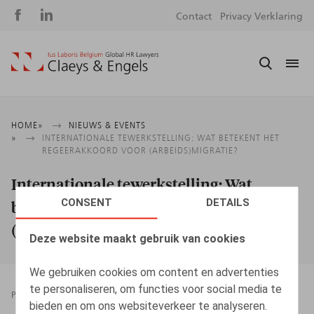
Social
S
Contact
Privacy Verklaring
media
m
Kruimelpad
HOME
NIEUWS & EVENTS
INTERNATIONALE TEWERKSTELLING: WAT BETEKENT HET
REGEERAKKOORD VOOR (ARBEIDS)MIGRATIE?
Internationale tewerkstelling: Wat
CONSENT
DETAILS
betekent het regeerakkoord voor
(arbeids)migratie?
Deze website maakt gebruik van cookies
We gebruiken cookies om content en advertenties
te personaliseren, om functies voor social media te
PRESSROOM
12.05.2025
bieden en om ons websiteverkeer te analyseren.