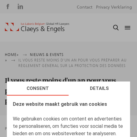
Social
S
Contact
Privacy Verklaring
media
m
Kruimelpad
HOME
NIEUWS & EVENTS
IL VOUS RESTE MOINS D'UN AN POUR VOUS PRÉPARER AU
RÈGLEMENT GÉNÉRAL SUR LA PROTECTION DES DONNÉES
Il vous reste moins d'un an pour vous
CONSENT
DETAILS
préparer au règlement général sur la
protection des données
Deze website maakt gebruik van cookies
We gebruiken cookies om content en advertenties
te personaliseren, om functies voor social media te
PRESSROOM
28.06.2017
bieden en om ons websiteverkeer te analyseren.