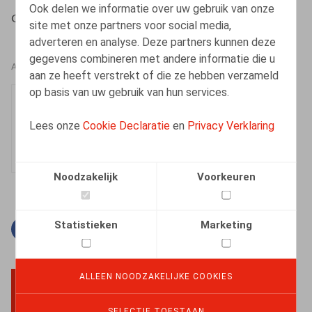
Ook delen we informatie over uw gebruik van onze
Cluydts, S., L’Echo, 28/06/2017, p. 11
site met onze partners voor social media,
adverteren en analyse. Deze partners kunnen deze
gegevens combineren met andere informatie die u
AUTEURS
aan ze heeft verstrekt of die ze hebben verzameld
op basis van uw gebruik van hun services.
Sarah Cluydts
Senior Associate
Lees onze
Cookie Declaratie
en
Privacy Verklaring
Noodzakelijk
Voorkeuren
Statistieken
Marketing
Facebook
Twitter
Linkedin
E-mail
ALLEEN NOODZAKELIJKE COOKIES
BACK TO TOP
SELECTIE TOESTAAN