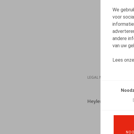
We gebrui
voor soci
informatie
advertere
andere inf
van uw geb
Lees onz
LEGAL MAGAZINES
PEN
Noodz
Heylen, B., Van Damme
NOO