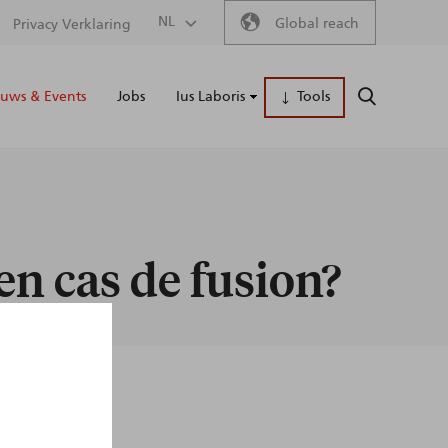
Secondary
NL
Global reach
Privacy Verklaring
Main
menu
uws & Events
Jobs
Ius Laboris
Tools
ZOEKEN
naviga
en cas de fusion?