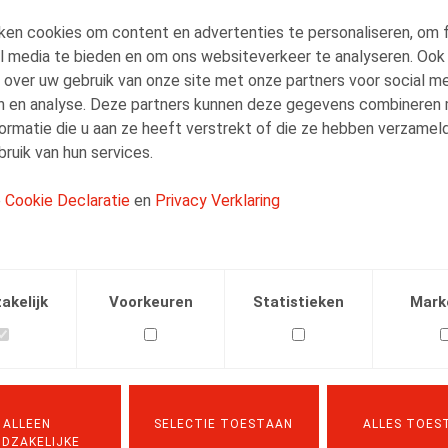
Barbara Heylen
ken cookies om content en advertenties te personaliseren, om 
Senior Associate
al media te bieden en om ons websiteverkeer te analyseren. Ook
 over uw gebruik van onze site met onze partners voor social me
n en analyse. Deze partners kunnen deze gegevens combineren
ormatie die u aan ze heeft verstrekt of die ze hebben verzamel
ruik van hun services.
e
Cookie Declaratie
en
Privacy Verklaring
Facebook
Twitter
Linkedin
E-mail
SIOENEN
01.03.2012
akelijk
Voorkeuren
Statistieken
Mark
, A., ​Life & Benefits nr 3, mars 2012, pp. 1-3
ALLEEN
SELECTIE TOESTAAN
ALLES TOES
DZAKELIJKE