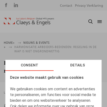
Social
S
Contact
Privacy Verklaring
media
m
Kruimelpad
HOME
NIEUWS & EVENTS
HARMONISATIE ARBEIDERS-BEDIENDEN: REGELING IN DE
WAP IS NIET ONGRONDWETTIG
Harmonisatie arbeiders-bedienden:
CONSENT
DETAILS
regeling in de WAP is niet ongrondwettig
Deze website maakt gebruik van cookies
We gebruiken cookies om content en advertenties
LEGAL MAGAZINES
11.02.2025
te personaliseren, om functies voor social media te
bieden en om ons websiteverkeer te analyseren.
Life & Benefits,
2025, nr.2, pp. 6 – 8
Ook delen we informatie over uw gebruik van onze