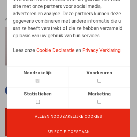
site met onze partners voor social media,
adverteren en analyse. Deze partners kunnen deze
AUTEURS
gegevens combineren met andere informatie die u
aan ze heeft verstrekt of die ze hebben verzameld
Barbara Heylen
op basis van uw gebruik van hun services.
Senior Associate
Lees onze
Cookie Declaratie
en
Privacy Verklaring
Noodzakelijk
Voorkeuren
Facebook
Twitter
Linkedin
E-mail
Statistieken
Marketing
ALLEEN NOODZAKELIJKE COOKIES
BACK TO TOP
SELECTIE TOESTAAN