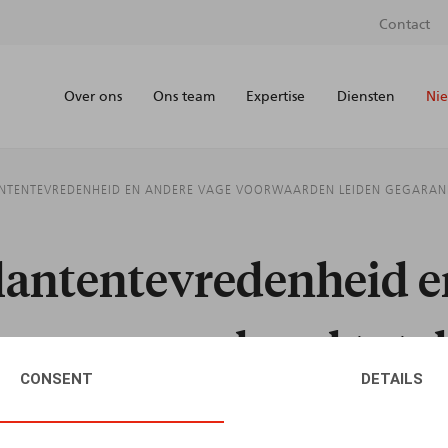
Contact
Over ons
Ons team
Expertise
Diensten
Nie
ANTENTEVREDENHEID EN ANDERE VAGE VOORWAARDEN LEIDEN GEGARAND
klantentevredenheid e
n gegarandeerd tot d
CONSENT
DETAILS