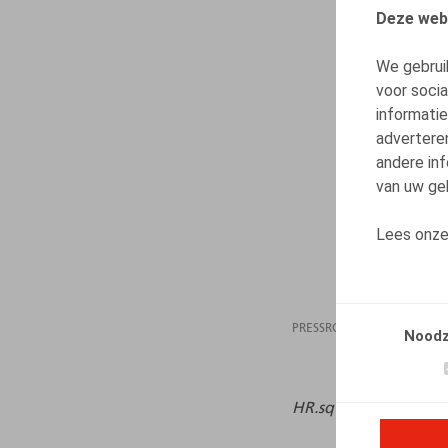
Deze web
We gebrui
voor soci
informatie
advertere
andere inf
van uw geb
Lees onz
PRESSROOM
15.09
Noodz
HR.square
, 2024, n° 