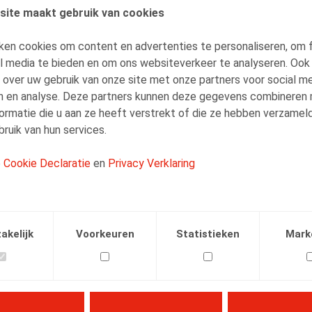
site maakt gebruik van cookies
AUTEURS
ken cookies om content en advertenties te personaliseren, om 
Jan Lein
al media te bieden en om ons websiteverkeer te analyseren. Ook
Counsel
 over uw gebruik van onze site met onze partners voor social me
n en analyse. Deze partners kunnen deze gegevens combineren
ormatie die u aan ze heeft verstrekt of die ze hebben verzamel
ruik van hun services.
e
Cookie Declaratie
en
Privacy Verklaring
Facebook
Twitter
Linkedin
E-mail
.2024
akelijk
Voorkeuren
Statistieken
Mark
60, pp. 37 – 39