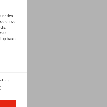
functies
 delen we
dia,
 met
d op basis
eting