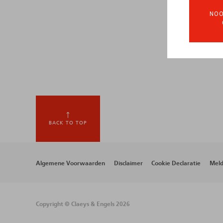
NOO
BACK TO TOP
Footer
Algemene Voorwaarden
Disclaimer
Cookie Declaratie
Meld
menu
Copyright © Claeys & Engels 2026