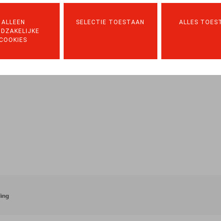
1/10/2024
ALLEEN
SELECTIE TOESTAAN
ALLES TOES
DZAKELIJKE
COOKIES
ing