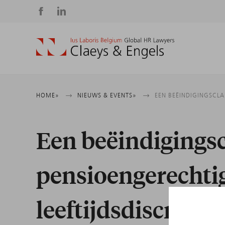
Social
media
Kruimelpad
HOME
NIEUWS & EVENTS
EEN BEËINDIGINGSCLA
Een beëindigings
pensioengerechtig
leeftijdsdiscrimin