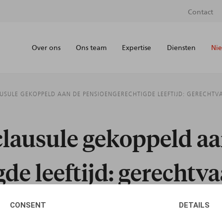
Contact
Over ons
Ons team
Expertise
Diensten
Nie
USULE GEKOPPELD AAN DE PENSIOENGERECHTIGDE LEEFTIJD: GERECHTVA
clausule gekoppeld aa
de leeftijd: gerechtva
atie?
CONSENT
DETAILS