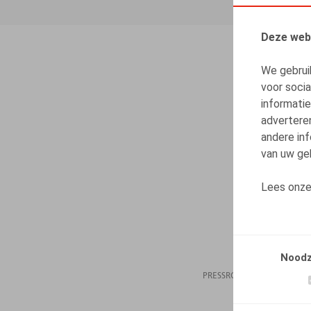
Deze web
We gebrui
voor soci
informatie
advertere
andere inf
van uw geb
Lees onz
Noodz
PRESSROOM
21.10