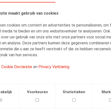
site maakt gebruik van cookies
ken cookies om content en advertenties te personaliseren, om 
AUTEURS
al media te bieden en om ons websiteverkeer te analyseren. Ook
Sieglien Huyghe
 over uw gebruik van onze site met onze partners voor social me
n en analyse. Deze partners kunnen deze gegevens combineren
Senior Associate
ormatie die u aan ze heeft verstrekt of die ze hebben verzamel
ruik van hun services.
e
Cookie Declaratie
en
Privacy Verklaring
Facebook
Twitter
Linkedin
E-mail
akelijk
Voorkeuren
Statistieken
Mark
.2024