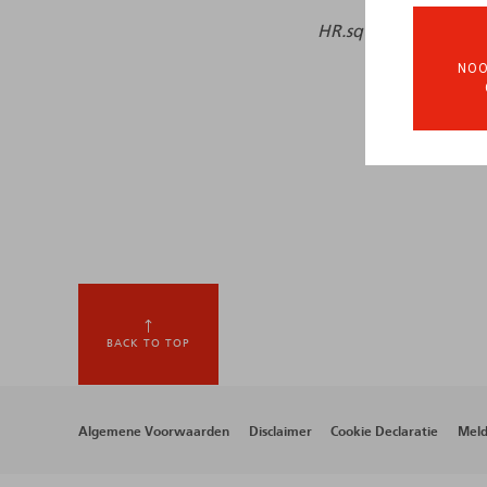
HR.square (online),
2
NOO
BACK TO TOP
Footer
Algemene Voorwaarden
Disclaimer
Cookie Declaratie
Meld