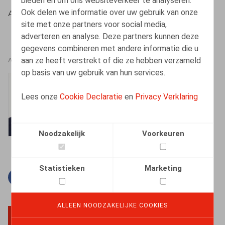
bieden en om ons websiteverkeer te analyseren.
Ook delen we informatie over uw gebruik van onze
Adriaens, B., HR.square nr 116, januari 2012, p. 30
site met onze partners voor social media,
adverteren en analyse. Deze partners kunnen deze
gegevens combineren met andere informatie die u
aan ze heeft verstrekt of die ze hebben verzameld
AUTEURS
op basis van uw gebruik van hun services.
Bart Adriaens
Lees onze
Cookie Declaratie
en
Privacy Verklaring
Vennoot
Noodzakelijk
Voorkeuren
Statistieken
Marketing
Facebook
Twitter
Linkedin
E-mail
ALLEEN NOODZAKELIJKE COOKIES