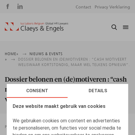
Social
S
Contact
Privacy Verklaring
media
m
Kruimelpad
HOME
NIEUWS & EVENTS
DOSSIER BELONEN EN (DE)MOTIVEREN : “CASH MOTIVEERT
WELISWAAR KORTSTONDIG, MAAR WEL TELKENS OPNIEUW”.
Dossier belonen en (de)motiveren : “cash
motiveert weliswaar kortstondig, maar
CONSENT
DETAILS
wel telkens opnieuw”.
Deze website maakt gebruik van cookies
We gebruiken cookies om content en advertenties
te personaliseren, om functies voor social media te
PRESSROOM
13.01.2012