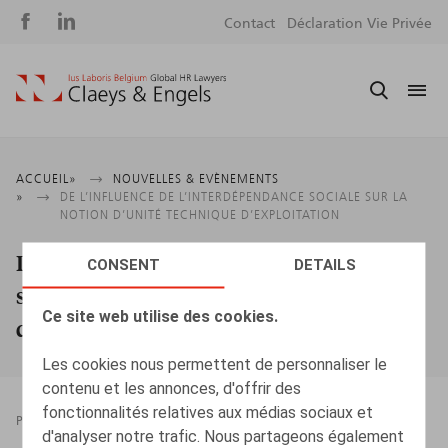
Social
S
Contact
Déclaration Vie Privée
media
m
Fil
ACCUEIL
NOUVELLES & EVÈNEMENTS
DE L’INFLUENCE DE L’INTERDÉPENDANCE SOCIALE SUR LA
d'Ariane
NOTION D’UNITÉ TECHNIQUE D’EXPLOITATION
De l’influence de l’interdépendance
CONSENT
DETAILS
sociale sur la notion d’unité technique
Ce site web utilise des cookies.
d’exploitation
Les cookies nous permettent de personnaliser le
contenu et les annonces, d'offrir des
fonctionnalités relatives aux médias sociaux et
PRESSROOM
01.12.2023
d'analyser notre trafic. Nous partageons également