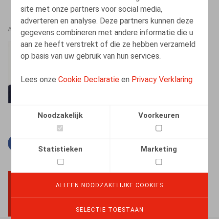
site met onze partners voor social media,
adverteren en analyse. Deze partners kunnen deze
AUTEURS
gegevens combineren met andere informatie die u
aan ze heeft verstrekt of die ze hebben verzameld
Bart Adriaens
op basis van uw gebruik van hun services.
Vennoot
Lees onze
Cookie Declaratie
en
Privacy Verklaring
Noodzakelijk
Voorkeuren
Facebook
Twitter
Linkedin
E-mail
Statistieken
Marketing
ALLEEN NOODZAKELIJKE COOKIES
BACK TO TOP
SELECTIE TOESTAAN