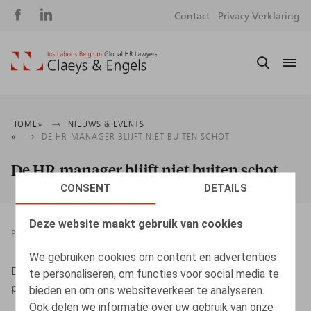
Social
S
Contact
Privacy Verklaring
media
m
Kruimelpad
HOME
NIEUWS & EVENTS
DE HR-MANAGER BLIJFT NIET BUITEN SCHOT
De HR-manager blijft niet buiten schot
CONSENT
DETAILS
Deze website maakt gebruik van cookies
PRESSROOM
07.04.2009
We gebruiken cookies om content en advertenties
De Backer, D., Adriaens, B., HR.square nr 68, avril 2009,
te personaliseren, om functies voor social media te
pp. 18-19
bieden en om ons websiteverkeer te analyseren.
Ook delen we informatie over uw gebruik van onze